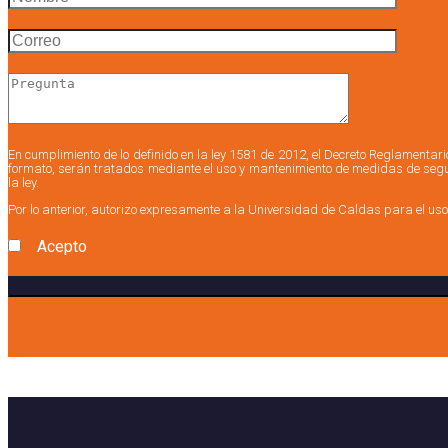
En cumplimiento de lo definido en la ley 1581 de 2012, el Decreto Reglamenta
formato, serán tratados mediante el uso y mantenimiento de medidas de seguri
la ley.
Por lo anterior, autorizo expresamente a la Universidad de Caldas para el uso
Acepto