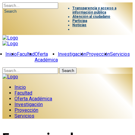
Transparencia y acceso a
Search
información pública
Atención al ciudadano
Participa
Noticias
Inicio
Facultad
Oferta
Investigación
Proyección
Servicios
Académica
Search
Inicio
Facultad
Oferta Académica
Investigación
Proyección
Servicios