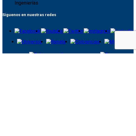
Síguenos en nuestras redes
Sujeta a inspección y vigilancia por el Ministerio de Educación
Nacional / Sede principal: Calle 65 No. 26 - 10 / Tel: +57 6
8781500 / Fax: 8781501 / Apartado aéreo: 275 / Línea
gratuita: 01 8000 512120 / Email:
ucaldas@ucaldas.edu.co
/
Notificaciones judiciales escribir a:
gestion.juridica@ucaldas.edu.co
/ Copyright ©
Universidad de
Caldas
Ir al contenido
Abrir barra de herramientas
Herramientas de accesibilidad