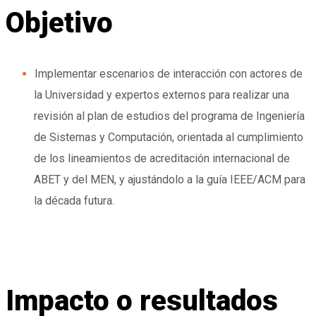
de
Objetivo
interacción
para
la
reforma
curricular
Implementar escenarios de interacción con actores de
con
la Universidad y expertos externos para realizar una
miras
a
revisión al plan de estudios del programa de Ingeniería
la
acreditación
de Sistemas y Computación, orientada al cumplimiento
internacional
de los lineamientos de acreditación internacional de
–
Ingeniería
ABET y del MEN, y ajustándolo a la guía IEEE/ACM para
de
la década futura.
Sistemas
y
Computación
Impacto o resultados